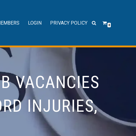
EMBERS
LOGIN
PRIVACY POLICY
0
OB VACANCIES
RD INJURIES,