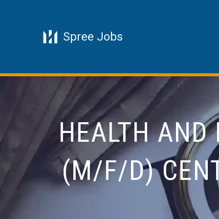
Skip
Spree Jobs
to
content
HEALTH AND 
(M/F/D) CEN