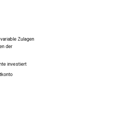
variable Zulagen
en der
nte investiert
itkonto