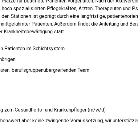
6 Plätze für beatmete Patienten vorgehalten. Nach der Akutvers
 hoch spezialisierten Pflegekräften, Ärzten, Therapeuten und P
en Stationen ist geprägt durch eine langfristige, patientenorien
nittgelähmter Patienten. Außerdem findet die Anleitung und Ber
r Krankheitsbewältigung statt.
on Patienten im Schichtsystem
hörigen
nären, berufsgruppenübergreifenden Team
ng zum Gesundheits- und Krankenpfleger (m/w/d)
henswert aber keine zwingende Voraussetzung, wir unterstützen 